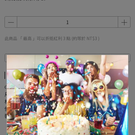
此商品 「 最高 」可以折抵紅利
3
點 (約等於
NT$3
)
商品介紹
商品介紹
Caribbean Blue Swirl Decorations 12ct
尺寸 : 22in ( 55.88公分 ) / 12入
材質 : PP塑膠
使用3M隱形膠帶或掛鉤固定即可
裝飾於天花板 營造派對熱鬧氛圍