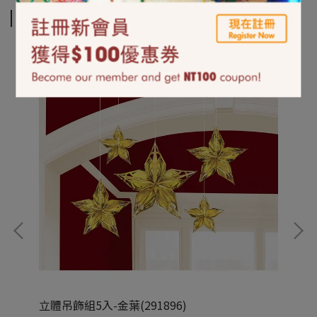
相關商品
立體吊飾組5入-金葉(291896)
2