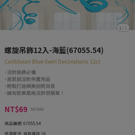
1
/
1
螺旋吊飾12入-海藍(67055.54)
Caribbean Blue Swirl Decorations 12ct
˙派對裝飾必備
˙高質感派對佈置用品
˙輕鬆打造網美拍照背景
˙擁有歐美風格派對很簡單！
NT$69
NT$99
商品編號:
67055.54
供貨狀況:
尚有庫存 16