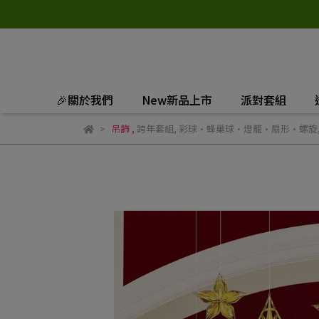
🎉關於我們
New新品上市
派對套組
吊飾
,
跨年套組
,
彩球·蜂巢球·燈籠·扇形·螺旋