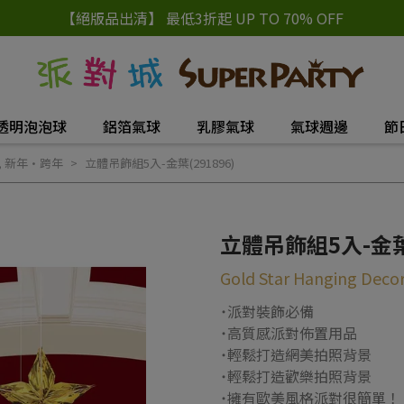
【絕版品出清】 最低3折起 UP TO 70% OFF
透明泡泡球
鋁箔氣球
乳膠氣球
氣球週邊
節
,
新年·跨年
立體吊飾組5入-金葉(291896)
立體吊飾組5入-金葉(
Gold Star Hanging Decor
˙派對裝飾必備
˙高質感派對佈置用品
˙輕鬆打造網美拍照背景
˙輕鬆打造歡樂拍照背景
˙擁有歐美風格派對很簡單！