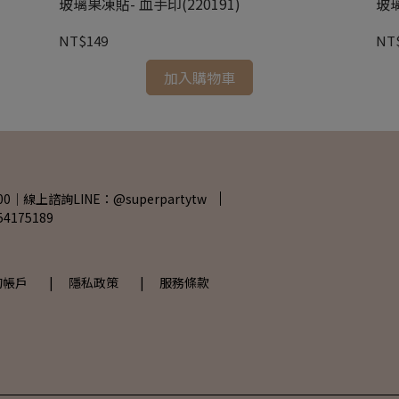
玻璃果凍貼- 血手印(220191)
玻璃
NT$149
NT
加入購物車
00｜線上諮詢LINE：@superpartytw
175189
的帳戶
| 隱私政策
| 服務條款