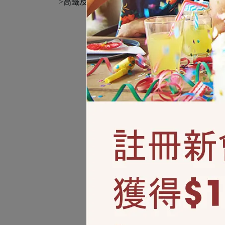
>高鐵及台鐵禁止攜帶充氣氣球