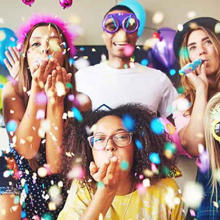
貨，無法宅配
消氣。含緞帶繩
氣維持氣球飽度
破損、無法空飄，將無法退費。
曬的地方以及密閉式的後車廂，以免氣球損壞
顆