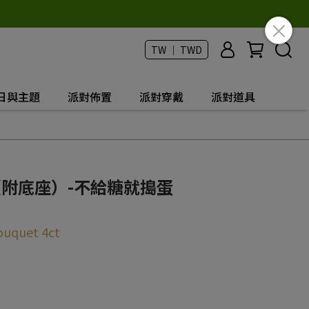
TW ｜ TWD
日與主題
派對佈置
派對穿戴
派對道具
（附底座）-不給糖就搗蛋
Bouquet 4ct