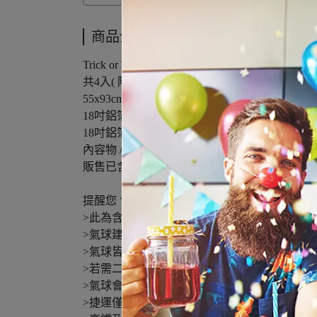
商品介紹
Trick or Treat Balloon Bouquet 4ct
共4入( 附氣球座隨機出貨一個 )
55x93cm鋁箔氣球-歡樂精靈南瓜/ 1入
18吋鋁箔氣球-萬聖節好朋友/ 1入
18吋鋁箔氣球-不給糖就搗蛋 2入
內容物 / 款式不可更換
販售已含氦氣、附緞帶價
提醒您 含氣氣球只能選擇計程車外送、門市取
>此為含氦氣鋁箔氣球，可空飄約3-5天漸進式
>氣球建議當天充氣，效果最佳。
>氣球皆一次性使用，若氣球消氣建議可補充空
>若需二次充氣會酌收氣體費用，充氣後發現
>氣球會熱脹冷縮，不建議放置悶熱、太陽曝
>捷運僅接受攜帶長寬50cm以內，且不可超過5