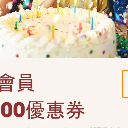
※實拍情景圖僅為佈置示意，需搭配其他佈置品使用。