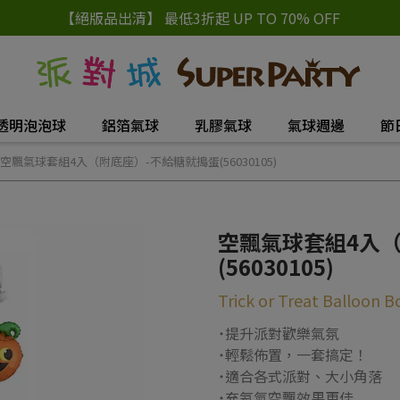
【絕版品出清】 最低3折起 UP TO 70% OFF
透明泡泡球
鋁箔氣球
乳膠氣球
氣球週邊
節
空飄氣球套組4入（附底座）-不給糖就搗蛋(56030105)
空飄氣球套組4入
(56030105)
Trick or Treat Balloon 
˙提升派對歡樂氣氛
˙輕鬆佈置，一套搞定！
˙適合各式派對、大小角落
˙充氦氣空飄效果更佳