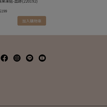
果凍貼-血跡(220192)
萬聖節裝飾布-血跡
$199
NT$99
加入購物車