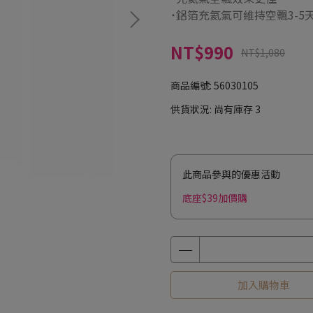
˙鋁箔充氦氣可維持空飄3-5
NT$990
NT$1,080
商品編號:
56030105
供貨狀況:
尚有庫存 3
此商品參與的優惠活動
底座$39加價購
加入購物車