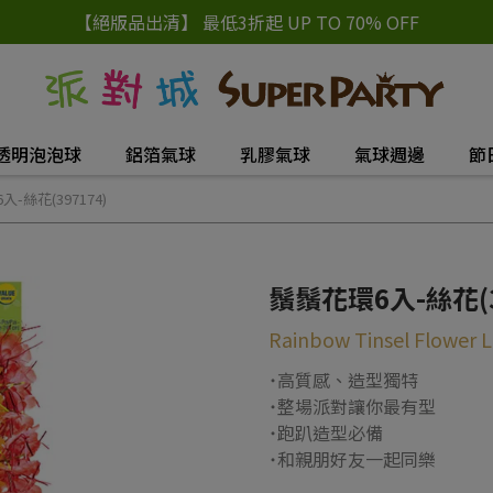
【絕版品出清】 最低3折起 UP TO 70% OFF
透明泡泡球
鋁箔氣球
乳膠氣球
氣球週邊
節
-絲花(397174)
鬚鬚花環6入-絲花(3
Rainbow Tinsel Flower L
˙高質感、造型獨特
˙整場派對讓你最有型
˙跑趴造型必備
˙和親朋好友一起同樂