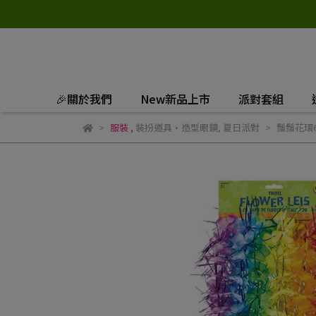
🎉關於我們
New新品上市
派對套組
服裝
,
裝扮道具·造型眼鏡
,
夏日派對
鬚鬚花環6入