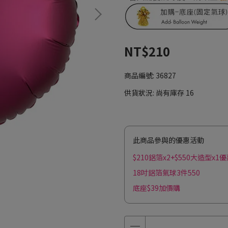
NT$210
商品編號:
36827
供貨狀況:
尚有庫存 16
此商品參與的優惠活動
$210鋁箔x2+$550大造型x1
18吋鋁箔氣球3件550
底座$39加價購