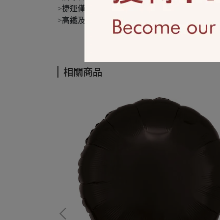
>捷運僅接受攜帶長寬50cm以內，且不可超過5
>高鐵及台鐵禁止攜帶充氣氣球
相關商品