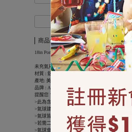
商品介紹
18in Pomegranate Satin Circle Solid Metallic Ballo
未充氣尺寸 : 18in ( 45.7公分 ) / 1入
材質 : 鋁箔
產地: 美國
品牌 : ANAGRAM
提醒您 含氣氣球只能選擇計程車外送、門市取
>此為含氦氣鋁箔氣球，可空飄約3-5天漸進式
>氣球建議當天充氣，效果最佳。
>氣球皆一次性使用，若氣球消氣建議可補充空
>若需二次充氣會酌收氣體費用，充氣後發現
>氣球會熱脹冷縮，不建議放置悶熱、太陽曝