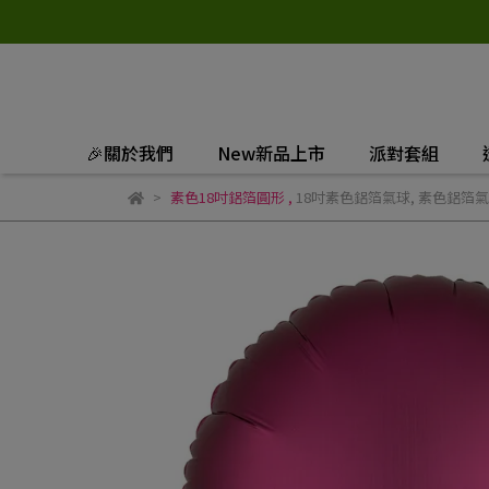
🎉關於我們
New新品上市
派對套組
素色18吋鋁箔圓形
,
18吋素色鋁箔氣球
,
素色鋁箔氣