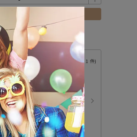
立即購買
 」可以折抵紅利
11
點 (約等於
NT$11
)
已加購
0
件
(本區商品可以加購
1
件)
氣球座-典雅金(112725.99)
價
NT$49
價購
NT$39