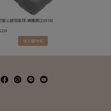
吋愛心鋁箔氣球-典雅銀(10576)
18吋愛心鋁箔氣球
$210
NT$210
加入購物車