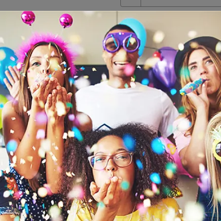
加入購物車
加入最愛
此商品 「 最高
112725.54)
圓錐
售
加