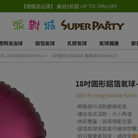
【絕版品出清】 最低3折起 UP TO 70% OFF
透明泡泡球
鋁箔氣球
乳膠氣球
氣球週邊
節
球
,
18吋鋁箔氣球3件550
18吋圓形鋁箔氣球-霧面漾彩粉(36827)
18吋圓形鋁箔氣球-
18in Pomegranate Satin C
˙輕鬆提升派對歡樂氣氛
˙適合各式派對、大小角落
˙色彩豐富、容易搭配主題
˙鋁箔氣球充氦氣可維持空飄3
˙若只需要氣球皮，請改至
蝦