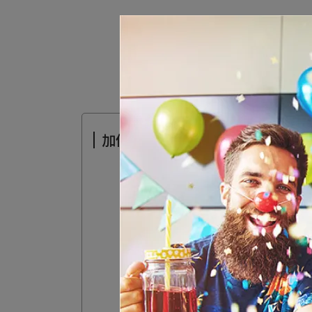
加價購-底座$39加價購
圓錐氣球座-淺藍(
售價
NT$49
加價購
NT$39