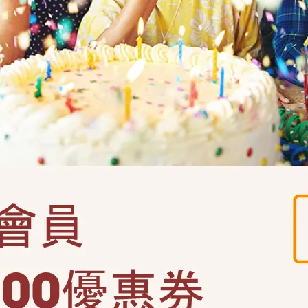
商品介紹
on
貨，無法宅配
消氣。含緞帶繩
氣維持氣球飽度
破損、無法空飄，將無法退費。
曬的地方以及密閉式的後車廂，以免氣球損壞