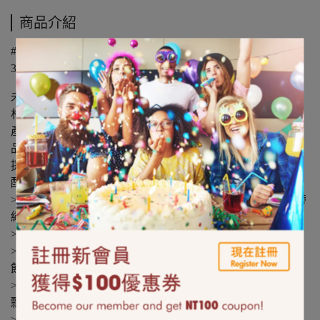
商品介紹
#最後出清 #最低下殺
38x38cm Orange Cubez Balloon
未充氣尺寸 : 寬38x高38公分 / 1入
材質 : 鋁箔
產地: 美國
品牌 : ANAGRAM
提醒您 含氣氣球只能選擇計程車外送、門市取貨，無法宅
配
>此為含氦氣鋁箔氣球，可空飄約3-5天漸進式消氣。含緞帶
繩
>氣球建議當天充氣，效果最佳。
>氣球皆一次性使用，若氣球消氣建議可補充空氣維持氣球
飽度
>若需二次充氣會酌收氣體費用，充氣後發現破損、無法空
飄，將無法退費。
>氣球會熱脹冷縮，不建議放置悶熱、太陽曝曬的地方以及