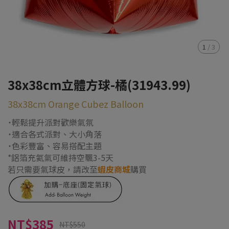
1
/
3
38x38cm立體方球-橘(31943.99)
38x38cm Orange Cubez Balloon
˙輕鬆提升派對歡樂氣氛
˙適合各式派對、大小角落
˙色彩豐富、容易搭配主題
*鋁箔充氦氣可維持空飄3-5天
若只需要氣球皮，請改至
蝦皮商城
購買
NT$385
NT$550