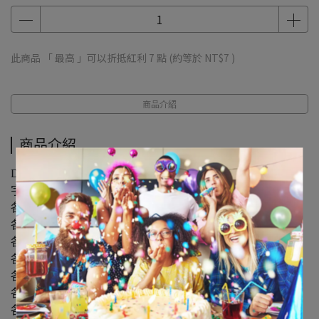
此商品 「 最高 」可以折抵紅利
7
點 (約等於
NT$7
)
商品介紹
商品介紹
DIY Letters & Numbers Silver Stickers
字體尺寸：3-3.5公分
各8入重複貼紙：E
各7入重複貼紙：A
各6入重複貼紙：I
各5入重複貼紙 ：R, S, T
各4入重複貼紙：B, C, D, F, G, L, M, O,
各3入重複貼紙：H, J, K, N, U, Y, !, ‧
各2入重複貼紙：P , Q, V, W, X, Z, &, @, #, 0-9