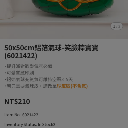
1
/
2
50x50cm鋁箔氣球-笑臉粽寶寶
(6021422)
˙提升派對歡樂氣氛必備
˙可愛質感印刷
˙鋁箔氣球充氦氣可維持空飄3-5天
˙若只需要氣球皮，請改至
球皮區(不含氣)
NT$210
Item No.:
6021422
Inventory Status:
In Stock3