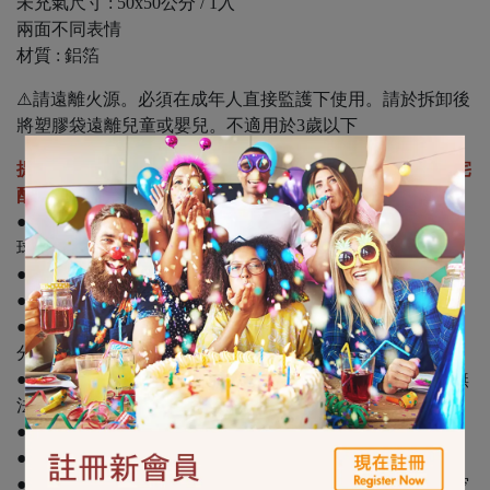
未充氣尺寸 : 50x50公分 / 1入
兩面不同表情
材質 : 鋁箔
⚠️請遠離火源。必須在成年人直接監護下使用。請於拆卸後
將塑膠袋遠離兒童或嬰兒。不適用於3歲以下
提醒您，含氣氣球只能選擇計程車外送、門市取貨，無法宅
配。
● 此為含氦氣鋁箔氣球，可空飄約3-5天漸進式消氣。含氣
球繩。
● 氣球建議活動當天充氣，效果最佳。
● 氣球充氣後會熱漲冷縮，會因所處環境溫度改變狀態。
● 鋁箔氣球是沒有彈性的，充太飽易造成破損，建議充至8
分飽即可
● 氣球皆一次性使用，洩氣有機率導致氣球止氣閥損壞，無
法再使用。
● 若氣球消氣可用吸管或打氣筒補充空氣維持氣球飽度。
● 填充過空氣的氣球將無法再充氦氣。
● 請避開易造成氣球破掉之因素，如太陽曝曬、密閉悶熱空