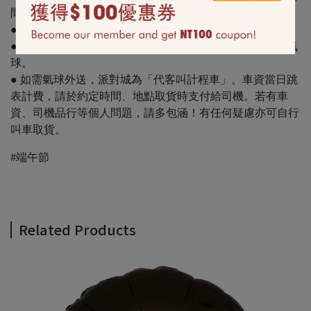
間、高溫、雨淋、擠壓拍打、摩擦或有尖銳物品處等。
● 捷運一個人僅接受攜帶5顆氣球(每顆長寬50公分以內)。
● 高鐵、台鐵、飛機、雙層觀光巴士及輕軌禁止攜帶充氣氣
球。
● 如需氣球外送，派對城為「代客叫計程車」。車資當日跳
表計費，請於約定時間、地點取貨時支付給司機。若有車
資、司機品行等個人問題，請多包涵！有任何疑慮亦可自行
叫車取貨。
#端午節
Related Products