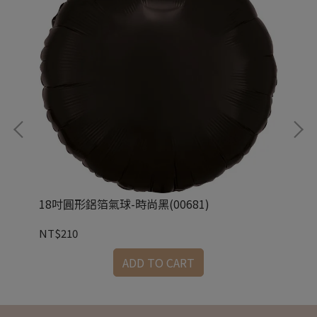
18吋圓形鋁箔氣球-時尚黑(00681)
35
NT$210
NT
ADD TO CART