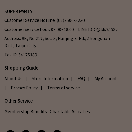
SUPER PARTY
Customer Service Hotline: (02)2506-8220
Customer service hour: 09:00~18:00 LINE ID：@lds7553v
Address: 8F., No.217, Sec. 3, Nanjing E. Rd., Zhongshan
Dist., Taipei City.
Tax ID: 54175189
Shopping Guide
About Us
| Store Information
| FAQ
| My Account
| Privacy Policy
| Terms of service
Other Service
Membership Benefits
Charitable Activities