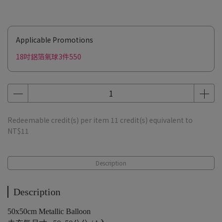
Applicable Promotions
18吋鋁箔氣球3件550
Redeemable credit(s) per item
11
credit(s) equivalent to
NT$11
Description
Description
50x50cm Metallic Balloon