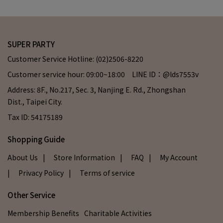
SUPER PARTY
Customer Service Hotline: (02)2506-8220
Customer service hour: 09:00~18:00 LINE ID：@lds7553v
Address: 8F., No.217, Sec. 3, Nanjing E. Rd., Zhongshan
Dist., Taipei City.
Tax ID: 54175189
Shopping Guide
About Us
| Store Information
| FAQ
| My Account
| Privacy Policy
| Terms of service
Other Service
Membership Benefits
Charitable Activities