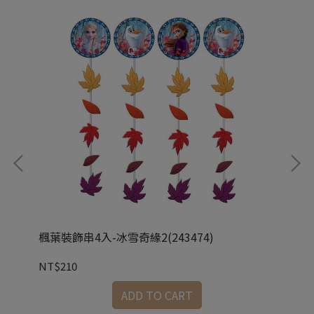
楓葉裝飾串4入-冰雪奇緣2(243474)
4吋
NT$210
NT
ADD TO CART