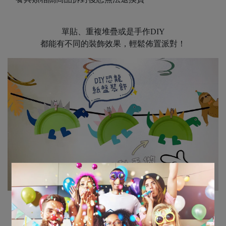
單貼、重複堆疊或是手作DIY
都能有不同的裝飾效果，輕鬆佈置派對！
派對佈置好幫手-裝飾盤
運用不同色系、主題款混搭