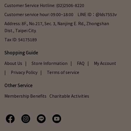
Customer Service Hotline: (02)2506-8220
Customer service hour: 09:00~18:00 LINE ID：@lds7553v
Address: 8F., No.217, Sec. 3, Nanjing E. Rd., Zhongshan
Dist., Taipei City.
Tax ID: 54175189
Shopping Guide
About Us
| Store Information
| FAQ
| My Account
| Privacy Policy
| Terms of service
Other Service
Membership Benefits
Charitable Activities