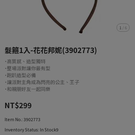
1
/
6
髮箍1入-花花邦妮(3902773)
˙高質感、造型獨特
˙整場派對讓你最有型
˙跑趴造型必備
˙讓派對主角成為閃亮的公主、王子
˙和親朋好友一起同樂
NT$299
Item No.:
3902773
Inventory Status:
In Stock9