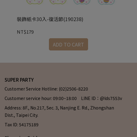
裝飾紙卡30入-復活節(190238)
13
NT$179
NT
ADD TO CART
SUPER PARTY
Customer Service Hotline: (02)2506-8220
Customer service hour: 09:00~18:00 LINE ID：@lds7553v
Address: 8F., No.217, Sec. 3, Nanjing E. Rd., Zhongshan
Dist., Taipei City.
Tax ID: 54175189