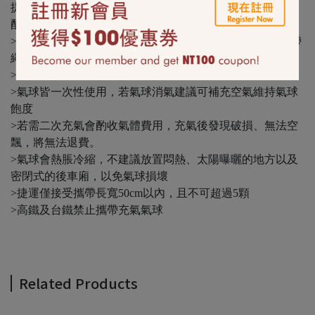
提醒您 含氣氣球只能選擇計程車外送、門市取貨，無法宅
配
>此為含氦氣鋁箔氣球，可空飄約3-5天漸進式消氣。含緞帶
繩
>氣球建議當天充氣，效果最佳。
>氣球皆一次性使用，若氣球消氣建議可補充空氣維持氣球
飽度
>若需二次充氣會酌收氣體費用，充氣後發現破損、無法空
飄，將無法退費。
>氣球會熱脹冷縮，不建議放置悶熱、太陽曝曬的地方以及
密閉式的後車廂，以免氣球損壞
>捷運僅接受攜帶長寬50cm以內，且不可超過5顆
>高鐵及台鐵禁止攜帶充氣氣球
Related Products