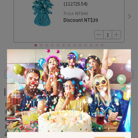
(112725.54)
Price
NT$49
Discount
NT$39
Description
Description
18in Metallic Balloon-Blast off Birthday
未充氣尺寸 : 18in ( 45.7公分 ) / 1入
材質 : 鋁箔
產地: 美國
品牌 : ANAGRAM