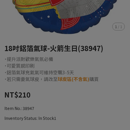
1
/
1
18吋鋁箔氣球-火箭生日(38947)
˙提升派對歡樂氣氛必備
˙可愛質感印刷
˙鋁箔氣球充氦氣可維持空飄3-5天
˙若只需要氣球皮，請改至
球皮區(不含氣)
購買
NT$210
Item No.:
38947
Inventory Status:
In Stock1