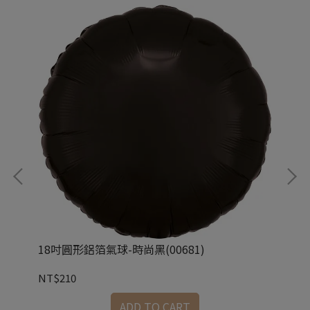
18吋圓形鋁箔氣球-時尚黑(00681)
18
NT$210
NT
ADD TO CART