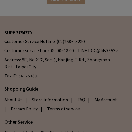
SUPER PARTY
Customer Service Hotline: (02)2506-8220
Customer service hour: 09:00~18:00 LINE ID：@lds7553v
Address: 8F., No.217, Sec. 3, Nanjing E. Rd., Zhongshan
Dist., Taipei City.
Tax ID: 54175189
Shopping Guide
About Us
| Store Information
| FAQ
| My Account
| Privacy Policy
| Terms of service
Other Service