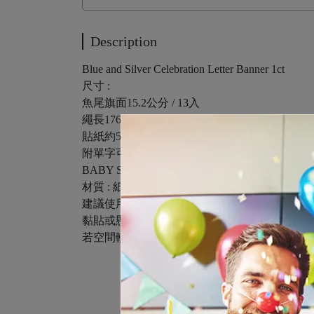
Description
Blue and Silver Celebration Letter Banner 1ct
尺寸 :
魚尾旗面15.2公分 / 13入
繩長176公分
貼紙約5公分
附單字可拼
BABY SHOWER/HAPPY BIRTHDAY/CELEBR
材質 : 紙製品 附綁繩 字串已串接
建議使用3M無痕透明掛鉤或膠帶固定兩端
黏貼或懸掛於牆面或天花板
若空間較小 可將字串拆成兩段佈置