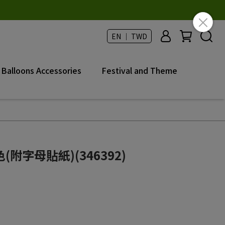
EN ｜ TWD
Balloons Accessories
Festival and Theme
附字母貼紙)(346392)