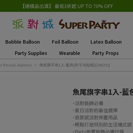
【絕版品出清】 最低3折起 UP TO 70% OFF
Bubble Balloon
Foil Balloon
Latex Balloon
Party Supplies
Wearable
Party Props
r Reveal
,
Banners
魚尾旗字串1入-藍色(附字母貼紙)(346392)
魚尾旗字串1入-藍色(
˙派對裝飾必備
˙夏日派對的最佳選擇
˙高質感派對佈置用品
˙輕鬆打造特別的生活儀式感
˙Party佈置裝飾必備拉旗