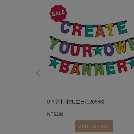
805009)
DIY字串-彩虹生日(120558)
NT$299
RT
ADD TO CART