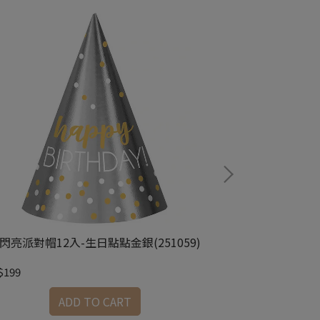
閃亮派對帽12入-生日點點金銀(251059)
塑膠桌巾-積木樂園
$199
NT$249
ADD TO CART
A