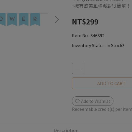
˙擁有歐美風格派對很簡單！
NT$299
Item No.:
346392
Inventory Status:
In Stock3
ADD TO CART
Add to Wishlist
Redeemable credit(s) per ite
Description