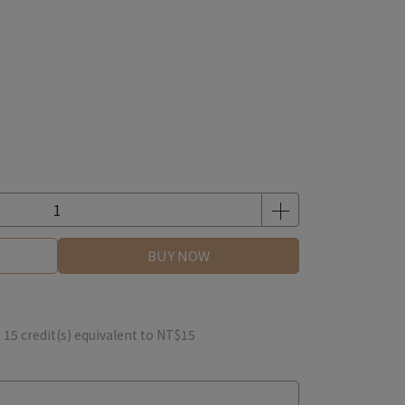
BUY NOW
m
15
credit(s) equivalent to
NT$15