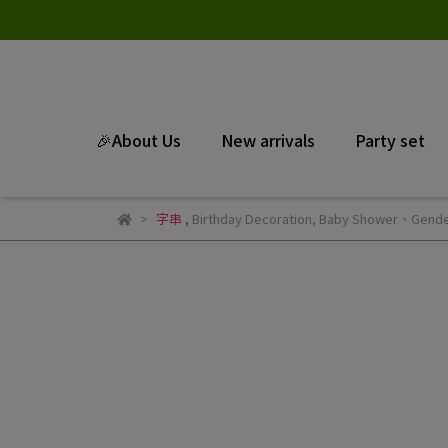
🎉About Us
New arrivals
Party set
字串
,
Birthday Decoration
,
Baby Shower、Gende