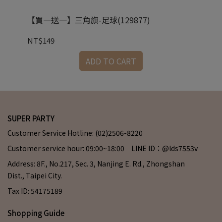
【買一送一】三角旗-足球(129877)
6.
NT$149
NT
ADD TO CART
SUPER PARTY
Customer Service Hotline: (02)2506-8220
Customer service hour: 09:00~18:00 LINE ID：@lds7553v
Address: 8F., No.217, Sec. 3, Nanjing E. Rd., Zhongshan
Dist., Taipei City.
Tax ID: 54175189
Shopping Guide