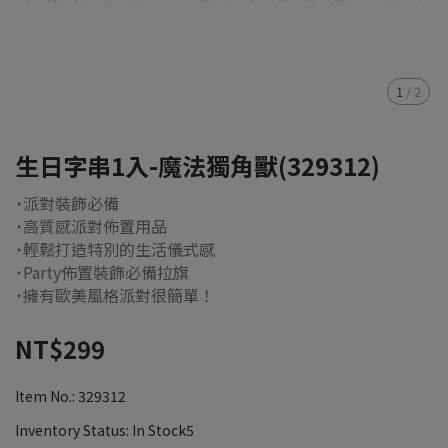
1
/
2
生日字串1入-魔法獨角獸(329312)
˙派對裝飾必備
˙高質感派對佈置用品
˙輕鬆打造特別的生活儀式感
˙Party佈置裝飾必備拉旗
˙擁有歐美風格派對很簡單！
NT$299
Item No.:
329312
Inventory Status:
In Stock5