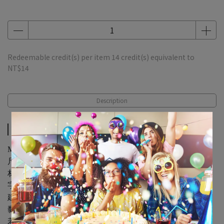
Redeemable credit(s) per item
14
credit(s) equivalent to
NT$14
Description
Description
Magical Unicorn Letter Banner 1ct
尺寸：240公分 x 14公分 / 1入
材質：紙製品 附綁繩
字串已串接
建議使用3M無痕透明掛鉤或膠帶固定兩端
黏貼或懸掛於牆面或天花板
若空間較小 可將字串拆成兩段佈置