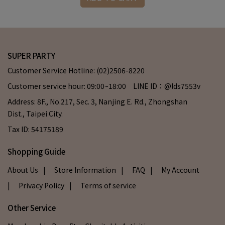
SUPER PARTY
Customer Service Hotline: (02)2506-8220
Customer service hour: 09:00~18:00 LINE ID：@lds7553v
Address: 8F., No.217, Sec. 3, Nanjing E. Rd., Zhongshan
Dist., Taipei City.
Tax ID: 54175189
Shopping Guide
About Us
| Store Information
| FAQ
| My Account
| Privacy Policy
| Terms of service
Other Service