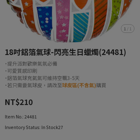
1
/
1
18吋鋁箔氣球-閃亮生日蠟燭(24481)
˙提升派對歡樂氣氛必備
˙可愛質感印刷
˙鋁箔氣球充氦氣可維持空飄3-5天
˙若只需要氣球皮，請改至
球皮區(不含氣)
購買
NT$210
Item No.:
24481
Inventory Status:
In Stock27