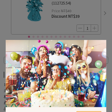
(112725.54)
Price
NT$49
Discount
NT$39
Description
Description
18in Shimmer Birthday Candles Metallic Balloo
未充氣尺寸 : 18in ( 45.7公分 ) / 1入
材質 : 鋁箔
產地: 美國
品牌 : ANAGRAM