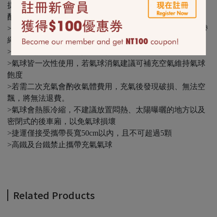
提醒您 含氣氣球只能選擇計程車外送、門市取貨，無法宅
配
>此為含氦氣鋁箔氣球，可空飄約3-5天漸進式消氣。含緞帶
繩
>氣球建議當天充氣，效果最佳。
>氣球皆一次性使用，若氣球消氣建議可補充空氣維持氣球
飽度
>若需二次充氣會酌收氣體費用，充氣後發現破損、無法空
飄，將無法退費。
>氣球會熱脹冷縮，不建議放置悶熱、太陽曝曬的地方以及
密閉式的後車廂，以免氣球損壞
>捷運僅接受攜帶長寬50cm以內，且不可超過5顆
>高鐵及台鐵禁止攜帶充氣氣球
Related Products