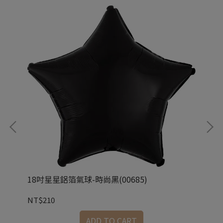
18吋星星鋁箔氣球-時尚黑(00685)
18
NT$210
NT
ADD TO CART