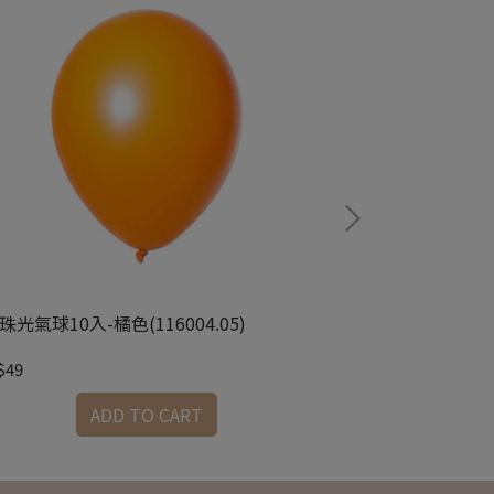
珠光氣球10入-橘色(116004.05)
5吋乳膠氣球10入-
$49
NT$49
ADD TO CART
A