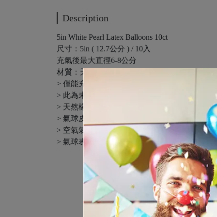
Description
5in White Pearl Latex Balloons 10ct
尺寸：5in ( 12.7公分 ) / 10入
充氣後最大直徑6-8公分
材質：天然橡膠
> 僅能充空氣
> 此為未含氣的乳膠氣球皮
> 天然橡膠不耐放，建議於保存期限內使用完
> 氣球皮重量大於充氣容量，即使填充氦氣也
> 空氣氣球約可維持3天以上
> 氣球表皮有石灰粉 建議使用打氣筒充氣