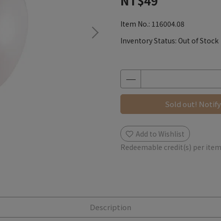
NT$49
Item No.:
116004.08
Inventory Status:
Out of Stock
Sold out! Notify
Add to Wishlist
Redeemable credit(s) per ite
Description