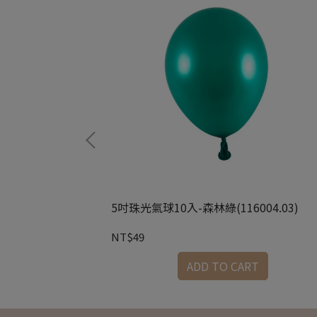
04.18)
5吋珠光氣球10入-森林綠(116004.03)
NT$49
RT
ADD TO CART