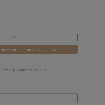
 me when the product is available.
m
2
credit(s) equivalent to
NT$2