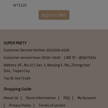
NT$125
NT
ADD TO CART
SUPER PARTY
Customer Service Hotline: (02)2506-8220
Customer service hour: 09:00~18:00 LINE ID：@lds7553v
Address: 8F., No.217, Sec. 3, Nanjing E. Rd., Zhongshan
Dist., Taipei City.
Tax ID: 54175189
Shopping Guide
About Us
| Store Information
| FAQ
| My Account
| Privacy Policy
| Terms of service