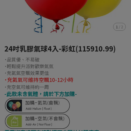
1
/
2
24吋乳膠氣球4入-彩虹(115910.99)
˙品質優、不易破
˙輕鬆提升派對歡樂氣氛
˙充氦氣空飄效果更佳
˙充氦氣可維持空飄10-12小時
˙充空氣可維持約一周
-此款未含氣體，請於下方加購-