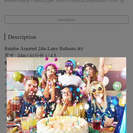
Redeemable credit(s) per item
6
credit(s) equivalent to
NT$6
Description
Description
Rainbw Assorted 24in Latex Balloons 4ct
尺寸 : 24in ( 61公分 ) / 4入
材質 : 天然橡膠
>此為未含氣的乳膠氣球皮
>天然橡膠不耐放，拆封後建議一年內使用完畢
>氣球表皮有石灰粉建議使用打氣筒充氣
>用嘴巴吹、打氣筒充氣皆為空氣，無法使氣球空飄
>氣球會熱脹冷縮，不建議放置悶熱、太陽曝曬的地方以及
密閉式的後車廂，以免氣球損壞
>捷運僅接受攜帶長寬50cm以內，且不可超過5顆
>高鐵及台鐵禁止攜帶充氣氣球