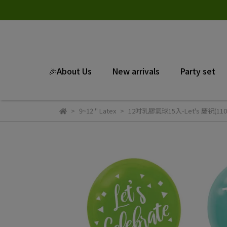
🎉About Us
New arrivals
Party set
9~12 " Latex
12吋乳膠氣球15入-Let's 慶祝(110