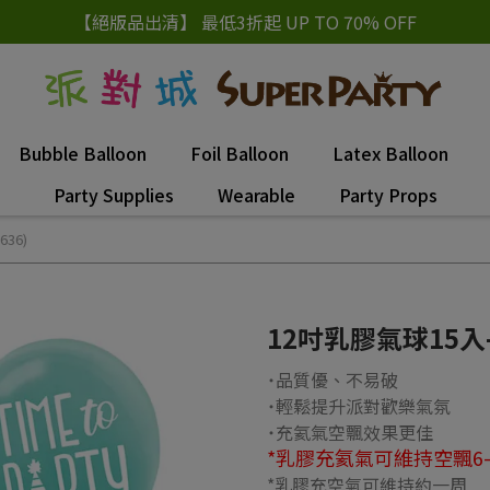
【絕版品出清】 最低3折起 UP TO 70% OFF
Bubble Balloon
Foil Balloon
Latex Balloon
Party Supplies
Wearable
Party Props
636)
12吋乳膠氣球15入-Le
˙品質優、不易破
˙輕鬆提升派對歡樂氣氛
˙充氦氣空飄效果更佳
*乳膠充氦氣可維持空飄6-
*乳膠充空氣可維持約一周