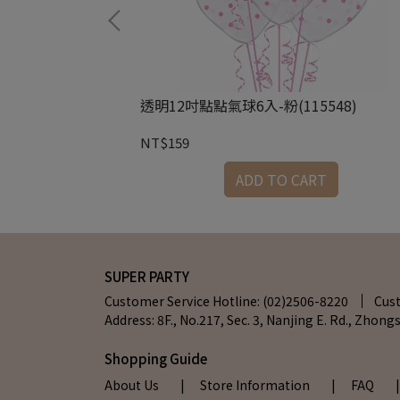
110829)
透明12吋點點氣球6入-粉(115548)
NT$159
ADD TO CART
SUPER PARTY
Customer Service Hotline: (02)2506-8220
Cus
Address: 8F., No.217, Sec. 3, Nanjing E. Rd., Zhongs
Shopping Guide
About Us
| Store Information
| FAQ