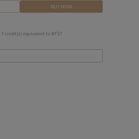
BUY NOW
m
7
credit(s) equivalent to
NT$7