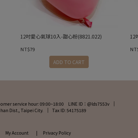
12吋愛心氣球10入-甜心粉(8821.022)
12
NT$79
NT
ADD TO CART
tomer service hour: 09:00~18:00 LINE ID：@lds7553v
han Dist., Taipei City.
Tax ID: 54175189
| My Account
| Privacy Policy