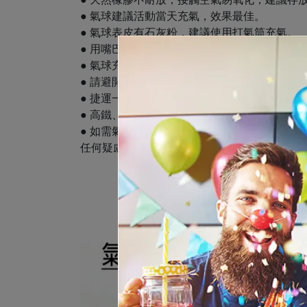
● 氣球建議活動當天充氣，效果最佳。
● 氣球表皮有石灰粉，建議使用打氣筒充氣。
● 用嘴巴吹、打氣筒充氣皆為空氣，無法使氣
● 氣球充氣後會熱漲冷縮，會因所處環境溫度
● 請避開易造成氣球破掉之因素，如太陽曝曬
● 捷運一個人僅接受攜帶5顆氣球(每顆長寬50
● 高鐵、台鐵、飛機、雙層觀光巴士及輕軌禁
● 如需氣球外送，派對城為「代客叫計程車」
任何疑慮亦可自行叫車取貨。