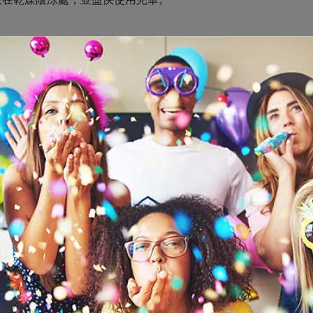
球空飄，空飄需填充氦氣。
改變狀態。
、密閉悶熱空間、高溫、雨淋、擠壓拍打、摩擦或有尖銳物品處
公分以內)。
止攜帶充氣氣球。
。車資當日跳表計費，請於約定時間、地點取貨時支付給司機。