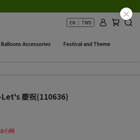
EN ｜ TWD
Balloons Accessories
Festival and Theme
t's 慶祝(110636)
8小時