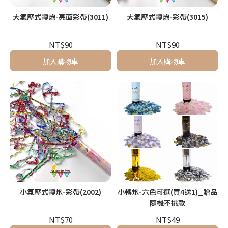
大氣壓式轉炮-亮面彩帶(3011)
大氣壓式轉炮-彩帶(3015)
NT$90
NT$90
加入購物車
加入購物車
小氣壓式轉炮-彩帶(2002)
小轉炮-六色可選(買4送1)_贈品
隨機不挑款
NT$70
NT$49