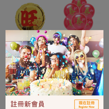
18吋鋁箔氣球-金旺
9吋乳膠氣球10入-紅春
(20585.1)
(79999.12)
NT$210
NT$69
加入購物車
加入購物車