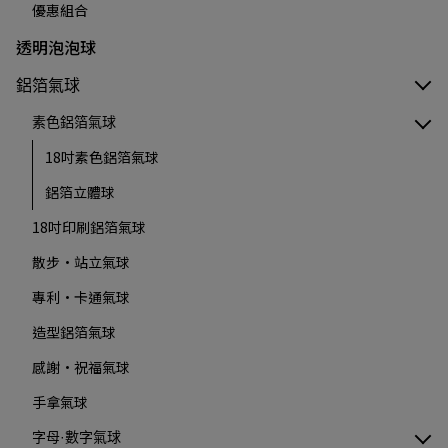
優惠組合
透明泡泡球
鋁箔氣球
素色鋁箔氣球
18吋素色鋁箔氣球
鋁箔立體球
18吋印刷鋁箔氣球
散步·站立氣球
專利·卡通氣球
造型鋁箔氣球
感謝·祝福氣球
手拿氣球
字母·數字氣球