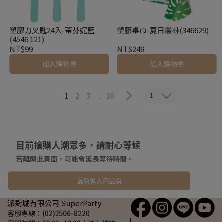
塑膠刀叉匙24入-蒂芬妮藍
塑膠桌巾-夏日叢林(346629)
(4546.121)
NT$99
NT$249
加入購物車
加入購物車
1
1
2
3
...
10
目前搶購人潮眾多，請耐心等候
若離開此頁面，可能會延長等待時間。
重新進入商品頁
派對城有限公司 SuperParty
客服專線：(02)2506-8220