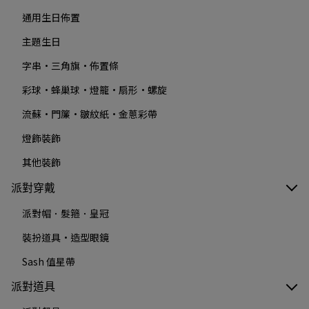
通用生日佈置
主題生日
字串·三角旗·佈置條
彩球·蜂巢球·燈籠·扇形·螺旋
流蘇·門簾·皺紋紙·金蔥彩帶
燈飾裝飾
其他裝飾
派對穿戴
派對帽．髮箍．皇冠
裝扮道具·造型眼鏡
Sash 值星帶
派對道具