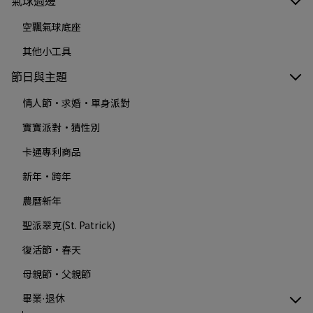
氣球週邊
空飄氣球底座
其他小工具
節日與主題
情人節·求婚·單身派對
寶寶派對·猜性別
卡通專利商品
新年·跨年
農曆新年
聖派翠克(St. Patrick)
復活節·春天
母親節·父親節
畢業·退休