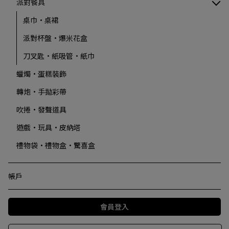
派對餐具
桌巾·桌裙
派對杯盤·爆米花盒
刀叉匙·紙吸管·紙巾
蠟燭·蛋糕裝飾
轉炮·手拋彩帶
吹捲·發聲道具
遊戲·玩具·皮納塔
禮物袋·禮物盒·驚喜盒
帳戶
會員登入