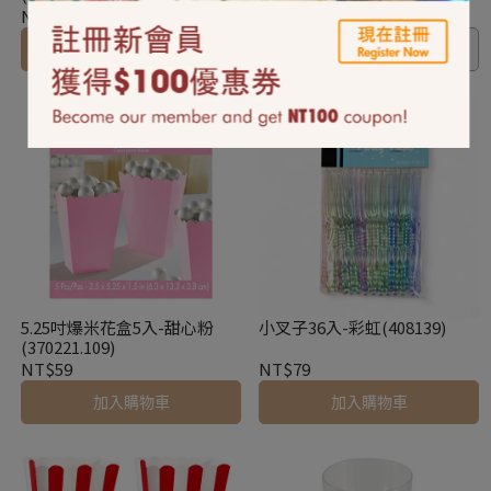
NT$59
NT$59
加入購物車
已售完
5.25吋爆米花盒5入-甜心粉
小叉子36入-彩虹(408139)
(370221.109)
NT$59
NT$79
加入購物車
加入購物車