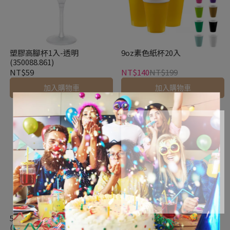
塑膠高腳杯1入-透明
9oz素色紙杯20入
(350088.861)
NT$59
NT$140
NT$199
加入購物車
加入購物車
5.25吋爆米花盒5入-寶石藍
5.25吋爆米花盒5入-海藍
(370221.105)
(370221.54)